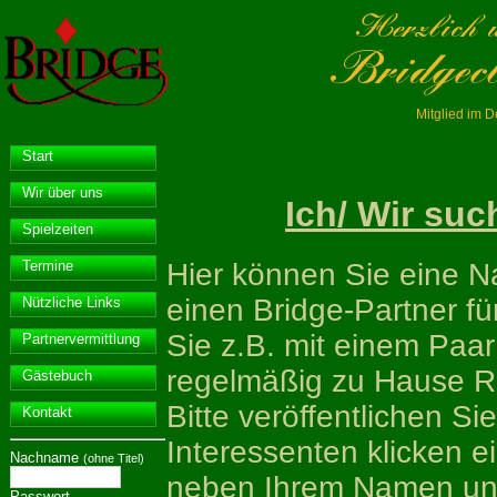
Mitglied im 
Start
Wir über uns
Ich/ Wir suc
Spielzeiten
Hier können Sie eine Na
Termine
einen Bridge-Partner f
Nützliche Links
Sie z.B. mit einem Paa
Partnervermittlung
regelmäßig zu Hause Ru
Gästebuch
Bitte veröffentlichen Si
Kontakt
Interessenten klicken e
Nachname
(ohne Titel)
neben Ihrem Namen und 
Passwort